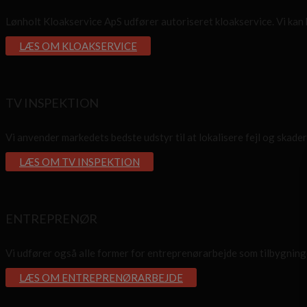
Lønholt Kloakservice ApS udfører autoriseret kloakservice. Vi kan 
LÆS OM KLOAKSERVICE
TV INSPEKTION
Vi anvender markedets bedste udstyr til at lokalisere fejl og skader,
LÆS OM TV INSPEKTION
ENTREPRENØR
Vi udfører også alle former for entreprenørarbejde som tilbygning
LÆS OM ENTREPRENØRARBEJDE