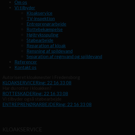
Om os
Vi tilbyder
Kloakservice
TV-inspektion
Entreprenørarbejde
Rottebekæmpelse
Højtryksspuling
Støbearbejde
Reparation af kloak
Rensning af spildevand
Separation af regnvand og spildevand
Referencer
Kontakt os
Autoriseret kloakmester i Fredensborg
KLOAKSERVICE
Ring: 22 16 33 08
Har du rotter i kloakken?
ROTTESKADE
Ring: 22 16 33 08
Vi tilbyder også støbearbejde
ENTREPRENØRARBEJDE
Ring: 22 16 33 08
KLOAKSERVICE