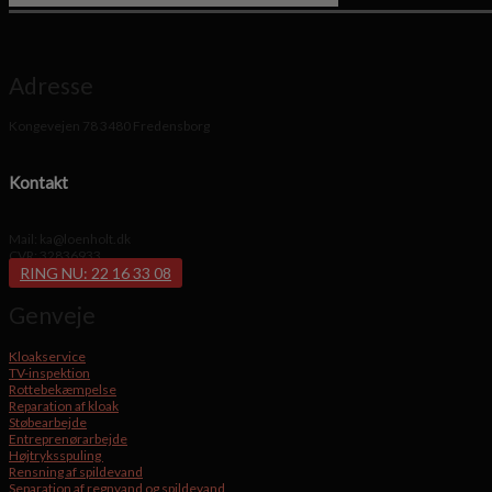
Adresse
Kongevejen 78 3480 Fredensborg
Kontakt
Mail: ka@loenholt.dk
CVR: 32836933
RING NU: 22 16 33 08
Genveje
Kloakservice
TV-inspektion
Rottebekæmpelse
Reparation af kloak
Støbearbejde
Entreprenørarbejde
Højtryksspuling
Rensning af spildevand
Separation af regnvand og spildevand