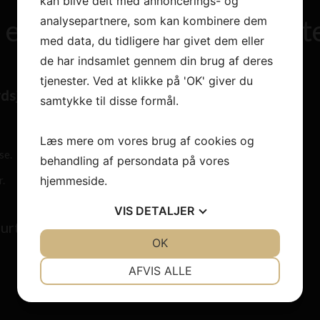
kan blive delt med annoncerings- og
analysepartnere, som kan kombinere dem
 er autoriseret kloakmest
med data, du tidligere har givet dem eller
de har indsamlet gennem din brug af deres
tjenester. Ved at klikke på 'OK' giver du
rdsjælland?
samtykke til disse formål.
Læs mere om vores brug af cookies og
se.
behandling af persondata på vores
hjemmeside.
r.
VIS
DETALJER
urtigst muligt
JA
NEJ
OK
JA
NEJ
NØDVENDIGE
PRÆFERENCER
AFVIS ALLE
JA
NEJ
JA
NEJ
MARKETING
STATISTIK