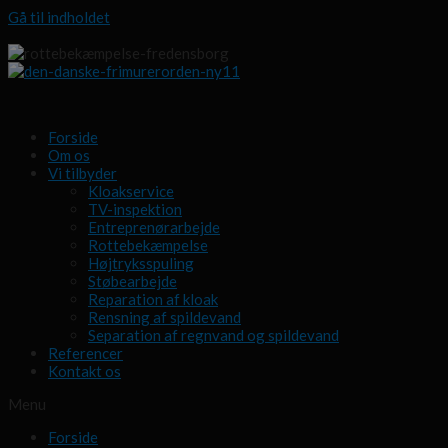
Gå til indholdet
Forside
Om os
Vi tilbyder
Kloakservice
TV-inspektion
Entreprenørarbejde
Rottebekæmpelse
Højtryksspuling
Støbearbejde
Reparation af kloak
Rensning af spildevand
Separation af regnvand og spildevand
Referencer
Kontakt os
Menu
Forside